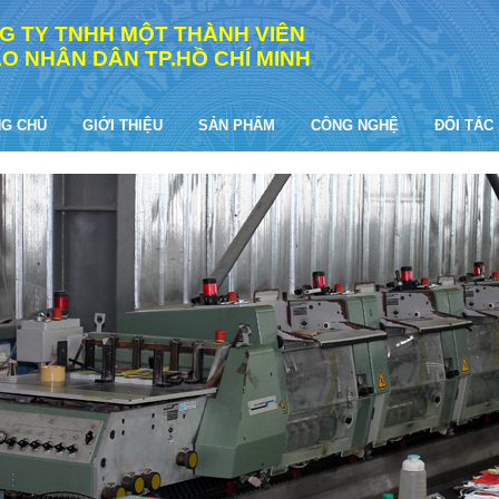
G TY TNHH MỘT THÀNH VIÊN
ÁO NHÂN DÂN TP.HỒ CHÍ MINH
G CHỦ
GIỚI THIỆU
SẢN PHẨM
CÔNG NGHỆ
ĐỐI TÁC