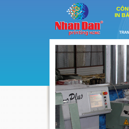
CÔN
IN B
TRAN