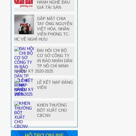
HÀNH NGHỀ ĐẤU
GIÁ TÀI SẢN
GẶP MẶT CHIA
TAY ÔNG NGUYỄN
VIỆT HÒA, NHÂN
VIÊN PHÒNG TC-
HC VỀ NGHỈ HƯU
ĐẠI HỘI CHI BỘ
CƠ SỞ CÔNG TY
IN BÁO NHÂN DÂN
TP HỒ CHÍ MINH
NHIỆM KỲ 2020-2025
LỄ KẾT NẠP ĐẢNG
VIÊN
KHEN THƯỞNG
ĐỘT XUẤT CHO
CBCNV
HỖ TRỢ ONLINE