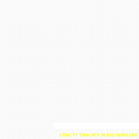
CÔNG TY TNHH MTV IN BÁO NHÂN DÂN