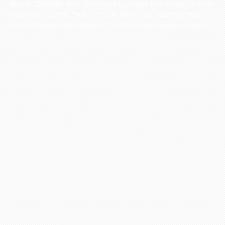
Địa chỉ: D20/532P, Ấp 4, Xã Phong Phú, Huyện Bình Chánh, TP HCM
Điện thoại: 028.3761.2904 - 028.3761.2905 - Fax: 028.3761.2906
Email: info@nhandan-printing.vn - Website: www.nhandan-printing.vn