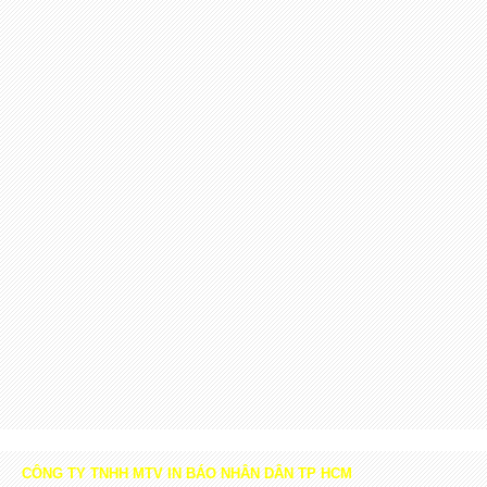
CÔNG TY TNHH MTV IN BÁO NHÂN DÂN TP HCM