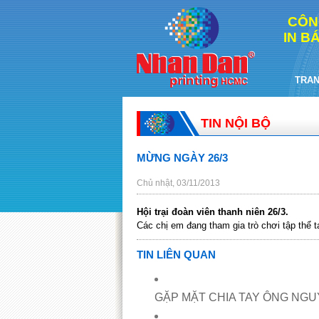
CÔN
IN B
TRAN
TIN NỘI BỘ
MỪNG NGÀY 26/3
Chủ nhật, 03/11/2013
Hội trại đoàn viên thanh niên 26/3.
Các chị em đang tham gia trò chơi tập thể 
TIN LIÊN QUAN
GẶP MẶT CHIA TAY ÔNG NGU