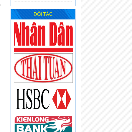
G
ĐỐI TÁC