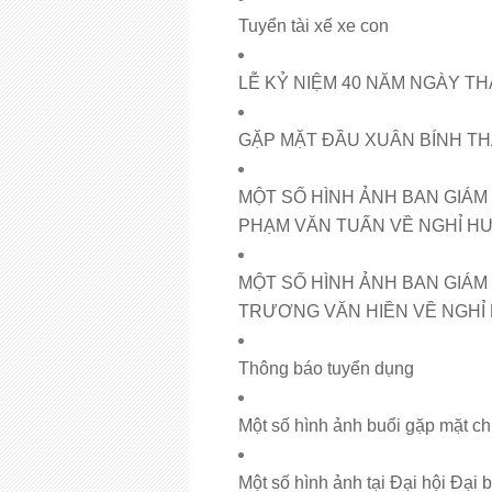
Tuyển tài xế xe con
LỄ KỶ NIỆM 40 NĂM NGÀY T
GẶP MẶT ĐẦU XUÂN BÍNH TH
MỘT SỐ HÌNH ẢNH BAN GIÁM
PHẠM VĂN TUẤN VỀ NGHỈ H
MỘT SỐ HÌNH ẢNH BAN GIÁM
TRƯƠNG VĂN HIỀN VỀ NGHỈ
Thông báo tuyển dụng
Một số hình ảnh buổi gặp mặt ch
Một số hình ảnh tại Đại hội Đạ