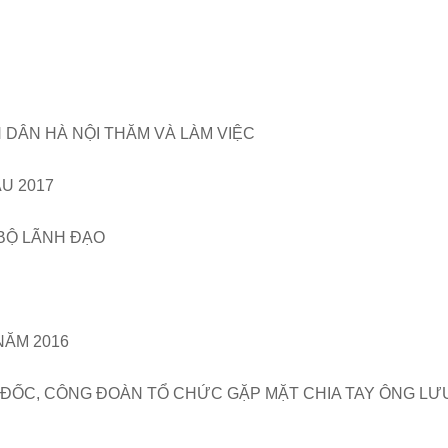
 DÂN HÀ NỘI THĂM VÀ LÀM VIỆC
U 2017
BỘ LÃNH ĐẠO
NĂM 2016
 ĐỐC, CÔNG ĐOÀN TỔ CHỨC GẶP MẶT CHIA TAY ÔNG LƯ