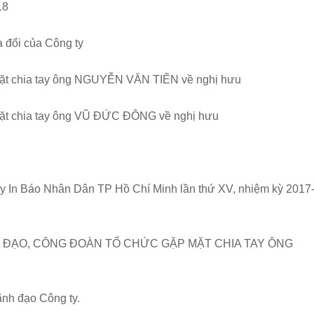
18
 đổi của Công ty
mặt chia tay ông NGUYỄN VĂN TIẾN về nghị hưu
mặt chia tay ông VŨ ĐỨC ĐÔNG về nghị hưu
y In Báo Nhân Dân TP Hồ Chí Minh lần thứ XV, nhiệm kỳ 2017
 ĐẠO, CÔNG ĐOÀN TỔ CHỨC GẶP MẶT CHIA TAY ÔNG
ãnh đạo Công ty.