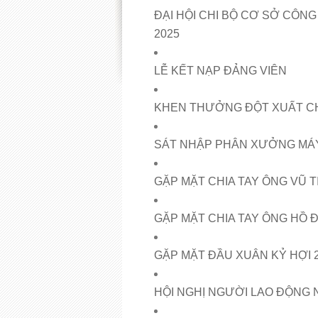
ĐẠI HỘI CHI BỘ CƠ SỞ CÔNG
2025
LỄ KẾT NẠP ĐẢNG VIÊN
KHEN THƯỞNG ĐỘT XUẤT C
SÁT NHẬP PHÂN XƯỞNG MÁY
GẶP MẶT CHIA TAY ÔNG VŨ T
GẶP MẶT CHIA TAY ÔNG HỒ Đ
GẶP MẶT ĐẦU XUÂN KỶ HỢI 
HỘI NGHỊ NGƯỜI LAO ĐỘNG 