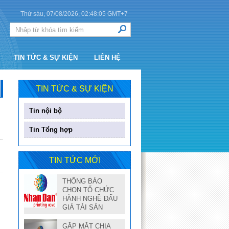
Thứ sáu, 07/08/2026,
02:48:05
GMT+7
TIN TỨC & SỰ KIỆN
LIÊN HỆ
TIN TỨC & SỰ KIỆN
Tin nội bộ
Tin Tổng hợp
TIN TỨC MỚI
THÔNG BÁO
CHỌN TỔ CHỨC
HÀNH NGHỀ ĐẤU
GIÁ TÀI SẢN
GẶP MẶT CHIA