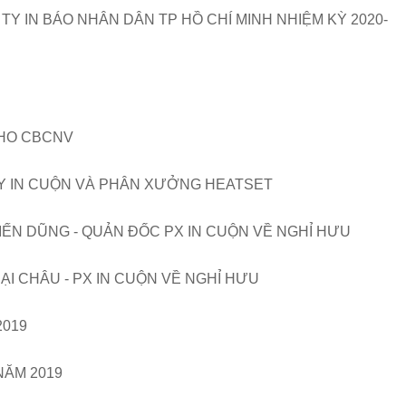
 TY IN BÁO NHÂN DÂN TP HỒ CHÍ MINH NHIỆM KỲ 2020-
HO CBCNV
 IN CUỘN VÀ PHÂN XƯỞNG HEATSET
IẾN DŨNG - QUẢN ĐỐC PX IN CUỘN VỀ NGHỈ HƯU
ẠI CHÂU - PX IN CUỘN VỀ NGHỈ HƯU
2019
NĂM 2019