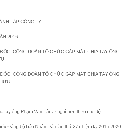
HÀNH LẬP CÔNG TY
ÂN 2016
 ĐỐC, CÔNG ĐOÀN TỔ CHỨC GẶP MẶT CHIA TAY ÔNG
ƯU
 ĐỐC, CÔNG ĐOÀN TỔ CHỨC GẶP MẶT CHIA TAY ÔNG
 HƯU
ia tay ông Phạm Văn Tài về nghỉ hưu theo chế độ.
i biểu Đảng bộ báo Nhân Dân lần thứ 27 nhiệm kỳ 2015-2020