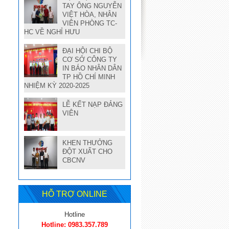
TAY ÔNG NGUYỄN
VIỆT HÒA, NHÂN
VIÊN PHÒNG TC-
HC VỀ NGHỈ HƯU
ĐẠI HỘI CHI BỘ
CƠ SỞ CÔNG TY
IN BÁO NHÂN DÂN
TP HỒ CHÍ MINH
NHIỆM KỲ 2020-2025
LỄ KẾT NẠP ĐẢNG
VIÊN
KHEN THƯỞNG
ĐỘT XUẤT CHO
CBCNV
HỖ TRỢ ONLINE
Hotline
Hotline: 0983.357.789