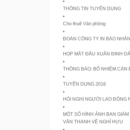
THÔNG TIN TUYỂN DỤNG
Cho thuê Văn phòng
ĐOÀN CÔNG TY IN BÁO NHÂN
HỌP MẶT ĐẦU XUÂN ĐINH DẬ
THÔNG BÁO: BỔ NHIỆM CÁN 
TUYỂN DỤNG 2016
HỘI NGHỊ NGƯỜI LAO ĐỘNG 
MỘT SỐ HÌNH ẢNH BAN GIÁM
VĂN THANH VỀ NGHỈ HƯU