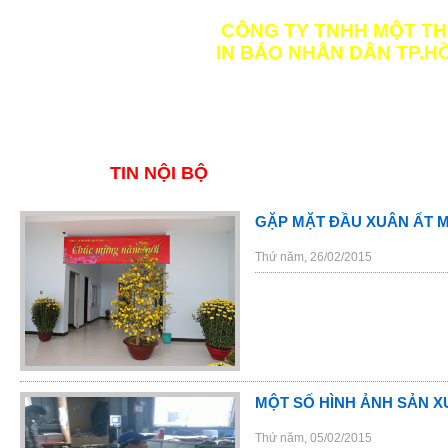
CÔNG TY TNHH MỘT TH
IN BÁO NHÂN DÂN TP.HỒ
TRANG CHỦ
GIỚI THIỆU
TIN NỘI BỘ
GẶP MẶT ĐẦU XUÂN ẤT M
Thứ năm, 26/02/2015
MỘT SỐ HÌNH ẢNH SẢN XU
Thứ năm, 05/02/2015