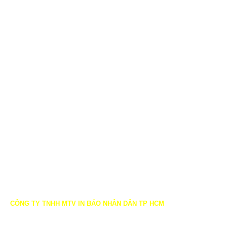
CÔNG TY TNHH MTV IN BÁO NHÂN DÂN TP HCM
Địa chỉ: D20/532P, Ấp 4, Xã Phong Phú, Huyện Bình Chánh, TP HCM
Điện thoại: 028.3761.2904 - 028.3761.2905 - Fax: 028.3761.2906