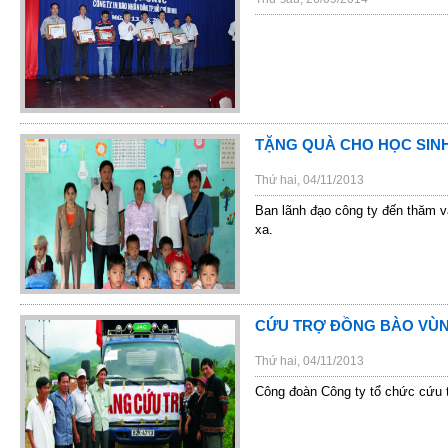
TẶNG QUÀ CHO HỌC SINH
Thứ hai, 04/11/2013
Ban lãnh đạo công ty đến thăm v
xa.
CỨU TRỢ ĐỒNG BÀO VÙN
Thứ hai, 04/11/2013
Công đoàn Công ty tổ chức cứu t